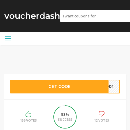
voucherdash
GET CODE
8901
93%
SUCCESS
156 VOTES
12 VOTES